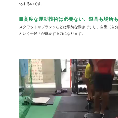
化するのです。
■高度な運動技術は必要ない、道具も場所
スクワットやプランクなどは単純な動きですし、自重（自分
という手軽さが継続する力になります。
動
画
プ
レ
ー
ヤ
ー