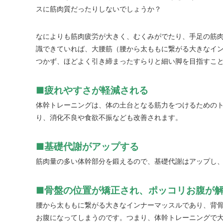
スに筋肉質だったりしないでしょうか？
なによりも筋肉疲労が大きく、むくみがでたり、手足の筋
識できていれば、大腰筋（腰から太ももに繋がる大きなイ
つかず、ほどよく引き締まったすらりと細い脚を目指すこ
■疲れやすさが軽減される
体幹トレーニングは、体の土台となる筋力をつけるための
り、消化不良や食欲不振なども改善されます。
■基礎代謝がアップする
筋肉量の多い体幹部分を鍛えるので、基礎代謝はアップし
■骨盤の位置が矯正され、ポッコリお腹が
腰から太ももに繋がる大きなインナーマッスルであり、背
お腹になってしまうのです。つまり、体幹トレーニングで