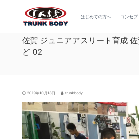
佐
コ
ジ
ン
賀
ュ
テ
はじめての方へ
コンセプ
市
ニ
ン
で
ア
ツ
体
ア
へ
佐賀 ジュニアアスリート育成 
幹
ス
ス
ト
キ
ど 02
リ
レ
ッ
ー
プ
ー
ト
ニ
育
ン
成
グ
の
な
2019年10月18日
trunkbody
た
ら
め
T
に
R
必
U
要
N
な
K