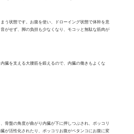
しまう状態です。お腹を使い、ドローイング状態で体幹を意
タ音がせず、脚の負担も少なくなり、モコッと無駄な筋肉が
、内臓を支える大腰筋を鍛えるので、内臓の働きもよくな
と、骨盤の角度が曲がり内臓が下に押しつぶされ、ポッコリ
内臓が活性化されたり、ポッコリお腹がペタンコにお腹に変