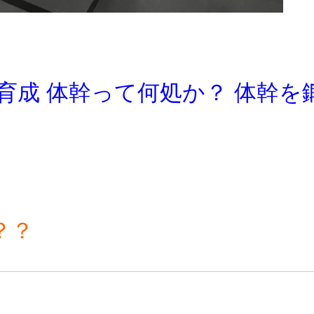
育成 体幹って何処か？ 体幹を
？？