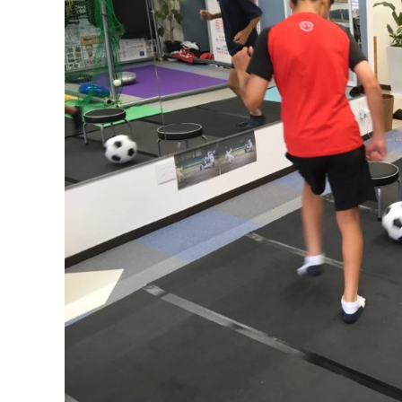
ト
B
O
レ
D
ー
Y
ニ
ン
グ
、
食
事
指
導
な
ど
も
行
い
ま
す