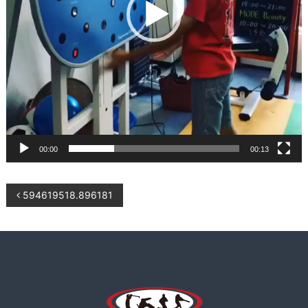
ー
K
ニ
B
ン
O
グ
D
、
食
Y
事
指
導
な
ど
00:00
00:13
も
行
い
投
594619518.896181
ま
す
稿
。
ナ
ビ