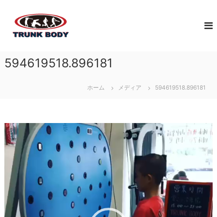
コ
佐
ン
ジ
テ
ュ
賀
ン
ニ
市
ツ
ア
で
へ
ア
594619518.896181
体
ス
ス
幹
キ
リ
ト
ッ
ー
ホーム
メディア
594619518.896181
レ
プ
ト
育
ー
成
ニ
の
動
ン
た
画
グ
め
プ
な
に
レ
ら
必
ー
T
要
ヤ
な
ー
R
ト
U
レ
N