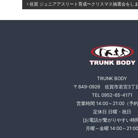
投
佐賀 ジュニアアスリート育成〜クリスマス抽選会をし
ト
B
O
レ
稿
D
ー
Y
ニ
ナ
ン
グ
ビ
、
ゲ
食
事
ー
指
TRUNK BODY
導
シ
〒849-0926 佐賀市若宮3丁目
な
TEL 0952-65-4171
ど
ョ
営業時間 14:00～21:00（予
も
定休日 日曜・祝日
行
ン
[お電話が繋がりやすい時間
い
ま
月曜～金曜 14:00～21:0
す