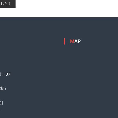
ました！
MAP
1-37
約制）
]
0