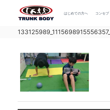
佐
コ
ジ
ン
賀
ュ
テ
はじめての方へ
コンセプ
市
ニ
ン
で
ア
ツ
体
ア
へ
133125989_1115698915556357
幹
ス
ス
ト
キ
リ
レ
ッ
ー
プ
ー
ト
ニ
育
ン
成
グ
の
な
た
ら
め
T
に
R
必
U
要
N
な
K