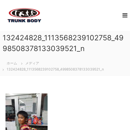
コ
佐
ン
ジ
テ
ュ
賀
ン
ニ
市
ツ
ア
で
へ
ア
132424828_1113568239102758_49
体
ス
ス
幹
キ
リ
98508378133039521_n
ト
ッ
ー
レ
プ
ト
ホーム
メディア
育
ー
132424828_1113568239102758_4998508378133039521_n
成
ニ
の
ン
た
グ
め
な
に
ら
必
T
要
な
R
ト
U
レ
N