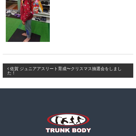
ー
K
ニ
B
ン
O
グ
D
、
食
Y
事
指
導
な
ど
投
佐賀 ジュニアアスリート育成〜クリスマス抽選会をしまし
も
た！
行
稿
い
ま
ナ
す
。
ビ
ゲ