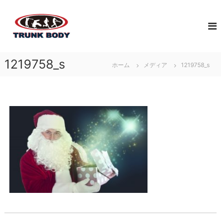
コ
佐
ン
ジ
テ
ュ
賀
ン
ニ
市
ツ
ア
で
へ
ア
1219758_s
体
ホーム
メディア
1219758_s
ス
ス
幹
キ
リ
ト
ッ
ー
レ
プ
ト
育
ー
成
ニ
の
ン
た
グ
め
な
に
ら
必
T
要
な
R
ト
U
レ
N