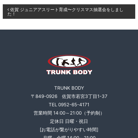
ー
K
ニ
投
佐賀 ジュニアアスリート育成〜クリスマス抽選会をしまし
B
た！
ン
O
グ
稿
D
、
食
Y
ナ
事
指
ビ
導
な
ゲ
ど
も
ー
行
い
TRUNK BODY
シ
ま
〒849-0926 佐賀市若宮3丁目1-37
す
TEL 0952-65-4171
。
ョ
営業時間 14:00～21:00（予約制）
ン
定休日 日曜・祝日
[お電話が繋がりやすい時間]
月曜～金曜 14:00～21:00