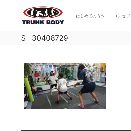
佐
コ
ジ
ン
賀
ュ
テ
はじめての方へ
コンセプ
市
ニ
ン
で
ア
ツ
体
ア
へ
S__30408729
幹
ス
ス
ト
キ
リ
レ
ッ
ー
プ
ー
ト
ニ
育
ン
成
グ
の
な
た
ら
め
T
に
R
必
U
要
N
な
K