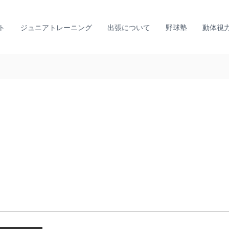
ト
ジュニアトレーニング
出張について
野球塾
動体視