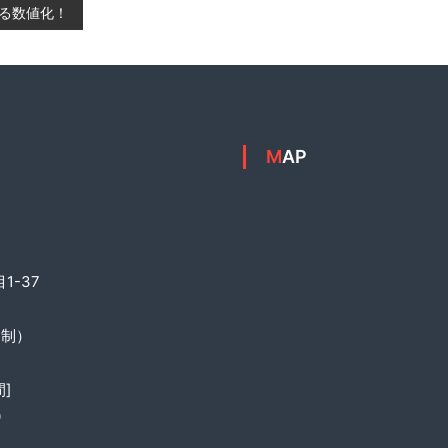
る数値化！
MAP
1-37
約制）
]
0