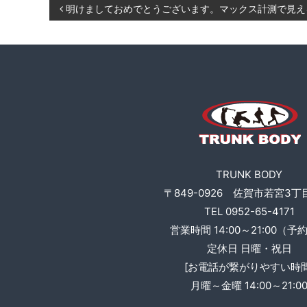
投
明けましておめでとうございます。マックス計測で見え
ト
B
O
レ
稿
D
ー
Y
ニ
ナ
ン
グ
ビ
、
ゲ
食
事
ー
指
TRUNK BODY
導
シ
〒849-0926 佐賀市若宮3丁目
な
TEL 0952-65-4171
ど
ョ
営業時間 14:00～21:00（予
も
定休日 日曜・祝日
行
ン
[お電話が繋がりやすい時間
い
ま
月曜～金曜 14:00～21:0
す