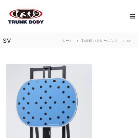
コ
佐
ン
ジ
テ
ュ
賀
ン
ニ
市
ツ
ア
で
へ
ア
sv
体
ホーム
動体視力トレーニング
sv
ス
ス
幹
キ
リ
ト
ッ
ー
レ
プ
ト
育
ー
成
ニ
の
ン
た
グ
め
な
に
ら
必
T
要
な
R
ト
U
レ
N