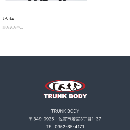
ー
K
ニ
B
ン
O
いいね:
グ
D
、
読み込み中…
食
Y
事
指
導
な
ど
も
行
い
ま
す
。
TRUNK BODY
〒849-0926 佐賀市若宮3丁目1-37
TEL 0952-65-4171