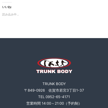
ー
K
ニ
いいね:
B
ン
読み込み中…
O
グ
D
、
食
Y
事
指
導
な
ど
も
行
い
ま
す
。
TRUNK BODY
〒849-0926 佐賀市若宮3丁目1-37
TEL 0952-65-4171
営業時間 14:00～21:00（予約制）