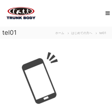
コ
佐
ン
ジ
テ
ュ
賀
ン
ニ
市
ツ
ア
で
へ
ア
tel01
体
ホーム
はじめての方へ
tel01
ス
ス
幹
キ
リ
ト
ッ
ー
レ
プ
ト
育
ー
成
ニ
の
ン
た
グ
め
な
に
ら
必
T
要
な
R
ト
U
レ
N