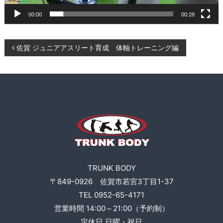
ー
K
ニ
00:00
00:28
B
ン
O
グ
D
、
投
佐賀 ジュニアアスリート育成 体軸トレーニング編
食
Y
事
稿
指
導
ナ
な
ど
ビ
も
行
ゲ
い
ま
ー
す
TRUNK BODY
。
シ
〒849-0926 佐賀市若宮3丁目1-37
TEL 0952-65-4171
ョ
営業時間 14:00～21:00（予約制）
定休日 日曜・祝日