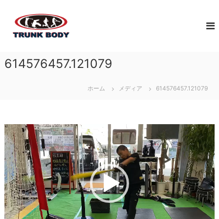
コ
佐
ン
ジ
テ
ュ
賀
ン
ニ
市
ツ
ア
で
へ
ア
614576457.121079
体
ス
ス
幹
キ
リ
ト
ッ
ー
ホーム
メディア
614576457.121079
レ
プ
ト
育
ー
成
ニ
の
動
ン
た
画
グ
め
プ
な
に
レ
ら
必
ー
T
要
ヤ
な
ー
R
ト
U
レ
N