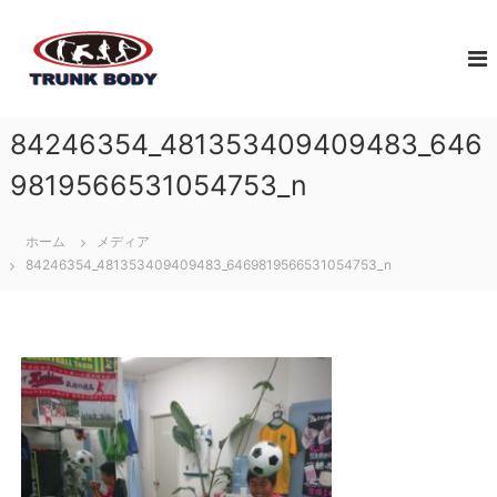
コ
佐
ン
ジ
テ
ュ
賀
ン
ニ
市
ツ
ア
で
へ
ア
84246354_481353409409483_646
体
ス
ス
幹
キ
リ
9819566531054753_n
ト
ッ
ー
レ
プ
ト
ホーム
メディア
育
ー
84246354_481353409409483_6469819566531054753_n
成
ニ
の
ン
た
グ
め
な
に
ら
必
T
要
な
R
ト
U
レ
N