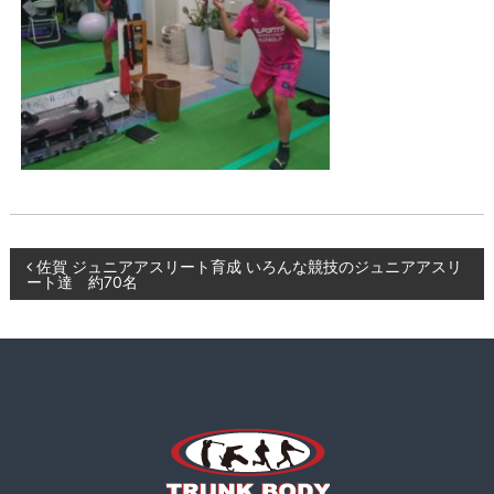
ー
K
ニ
B
ン
O
グ
D
、
食
Y
事
指
導
な
ど
も
投
佐賀 ジュニアアスリート育成 いろんな競技のジュニアアスリ
ート達 約70名
行
い
稿
ま
す
ナ
。
ビ
ゲ