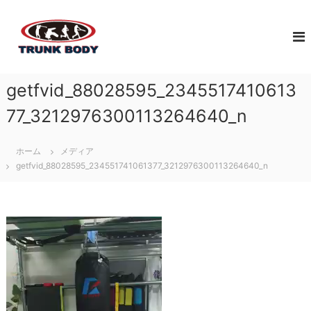
コ
佐
ン
ジ
テ
ュ
賀
ン
ニ
市
ツ
ア
で
へ
ア
getfvid_88028595_2345517410613
体
ス
ス
幹
キ
リ
77_3212976300113264640_n
ト
ッ
ー
レ
プ
ト
ホーム
メディア
育
ー
getfvid_88028595_234551741061377_3212976300113264640_n
成
ニ
の
ン
た
グ
め
な
動
に
ら
画
必
プ
T
要
レ
な
R
ー
ト
U
ヤ
レ
N
ー