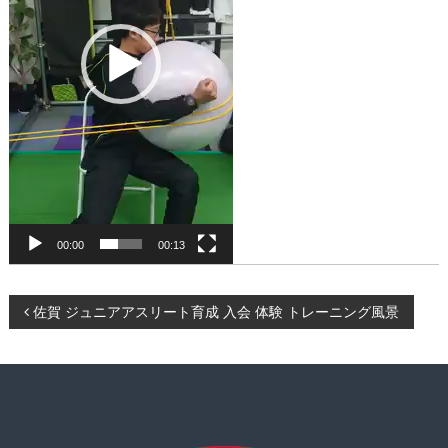
ー
K
ニ
B
ン
O
グ
D
、
食
Y
事
指
導
な
ど
も
00:00
00:13
行
い
ま
投
佐賀 ジュニアアスリート育成 入会 体験 トレーニング風景
す
。
稿
ナ