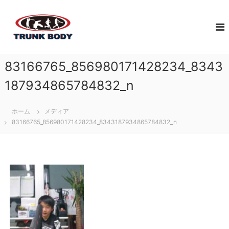
コ
佐
ン
ジ
テ
ュ
賀
ン
ニ
市
ツ
ア
で
へ
ア
83166765_856980171428234_8343
体
ス
ス
幹
キ
リ
187934865784832_n
ト
ッ
ー
レ
プ
ト
ホーム
メディア
育
ー
83166765_856980171428234_8343187934865784832_n
成
ニ
の
ン
た
グ
め
な
に
ら
必
T
要
な
R
ト
U
レ
N