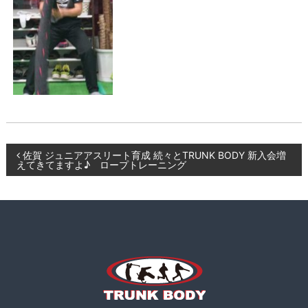
ー
K
ニ
B
ン
O
グ
D
、
食
Y
事
指
導
な
ど
投
佐賀 ジュニアアスリート育成 続々とTRUNK BODY 新入会増
も
えてきてますよ♪ ロープトレーニング
行
稿
い
ま
ナ
す
。
ビ
ゲ