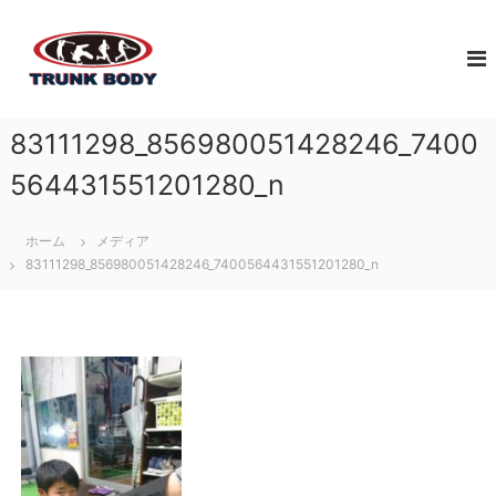
コ
佐
ン
ジ
テ
ュ
賀
ン
ニ
市
ツ
ア
で
へ
ア
83111298_856980051428246_7400
体
ス
ス
幹
キ
リ
564431551201280_n
ト
ッ
ー
レ
プ
ト
ホーム
メディア
育
ー
83111298_856980051428246_7400564431551201280_n
成
ニ
の
ン
た
グ
め
な
に
ら
必
T
要
な
R
ト
U
レ
N