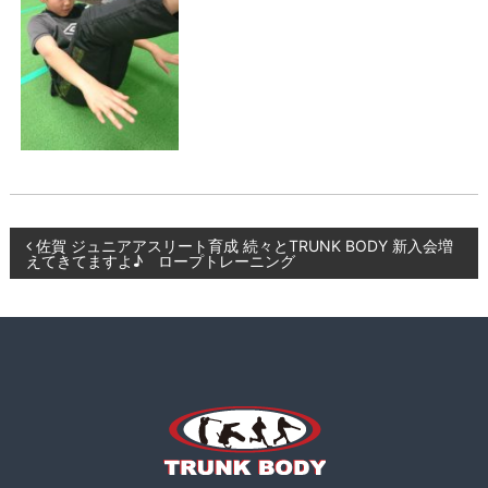
ー
K
ニ
B
ン
O
グ
D
、
食
Y
事
指
導
な
ど
投
佐賀 ジュニアアスリート育成 続々とTRUNK BODY 新入会増
も
えてきてますよ♪ ロープトレーニング
行
稿
い
ま
ナ
す
。
ビ
ゲ