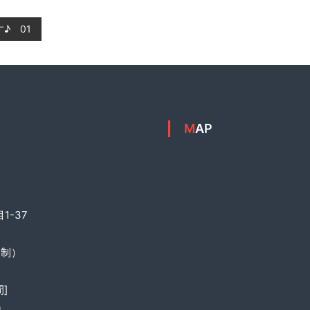
♪ 01
MAP
1-37
約制）
]
0