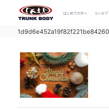
佐
コ
ジ
ン
賀
ュ
テ
はじめての方へ
コンセプ
市
ニ
ン
で
ア
ツ
体
ア
へ
1d9d6e452a19f82f221be8426
幹
ス
ス
ト
キ
リ
レ
ッ
ー
プ
ー
ト
ニ
育
ン
成
グ
の
な
た
ら
め
T
に
R
必
U
要
N
な
K