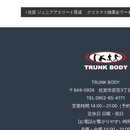
ト
B
投
O
レ
佐賀 ジュニアアスリート育成 クリスマス抽選会でーす
D
ー
稿
Y
ニ
ン
ナ
グ
、
ビ
食
事
ゲ
指
ー
導
TRUNK BODY
な
シ
〒849-0926 佐賀市若宮3丁目
ど
TEL 0952-65-4171
も
ョ
営業時間 14:00～21:00（予
行
い
定休日 日曜・祝日
ン
ま
[お電話が繋がりやすい時間
す
月曜～金曜 14:00～21:0