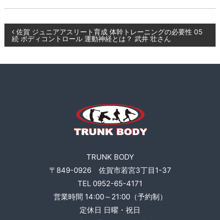
ー
K
ニ
B
ン
投
O
佐賀 ジュニアアスリート育成 体幹トレーニングの必要性 05
グ
続 ボディコントロール 運動神経とは？ 武井 壮さん
D
、
稿
食
Y
事
ナ
指
導
な
ビ
ど
も
ゲ
行
い
ー
ま
す
TRUNK BODY
シ
。
〒849-0926 佐賀市若宮3丁目1-37
TEL 0952-65-4171
ョ
営業時間 14:00～21:00（予約制）
ン
定休日 日曜・祝日