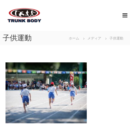
コ
佐
ン
ジ
テ
ュ
賀
ン
ニ
市
ツ
ア
で
へ
ア
子供運動
体
ホーム
メディア
子供運動
ス
ス
幹
キ
リ
ト
ッ
ー
レ
プ
ト
育
ー
成
ニ
の
ン
た
グ
め
な
に
ら
必
T
要
な
R
ト
U
レ
N